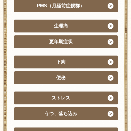
PMS（月経前症候群）
生理痛
更年期症状
下痢
便秘
ストレス
うつ、落ち込み